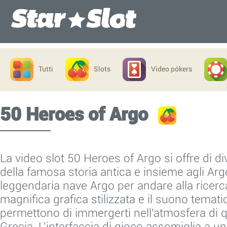
Tutti
Slots
Video pókers
50 Heroes of Argo
La video slot 50 Heroes of Argo si offre di d
della famosa storia antica e insieme agli Arg
leggendaria nave Argo per andare alla ricerca
magnifica grafica stilizzata e il suono tematic
permettono di immergerti nell'atmosfera di q
Grecia. L'interfaccia di gioco assomiglia a u