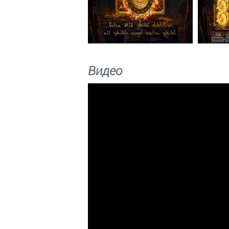
Видео