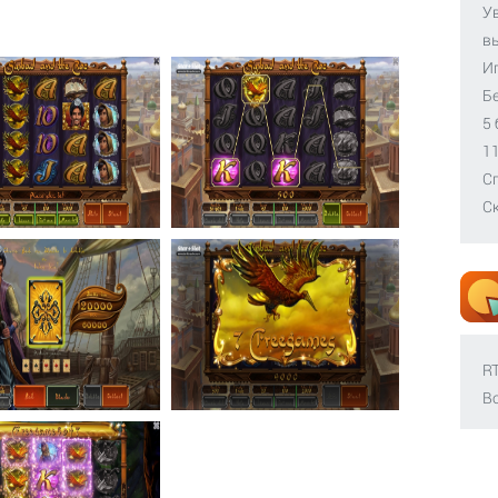
У
в
И
Б
5
1
С
С
RT
В