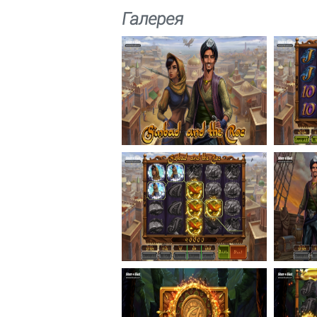
Галерея