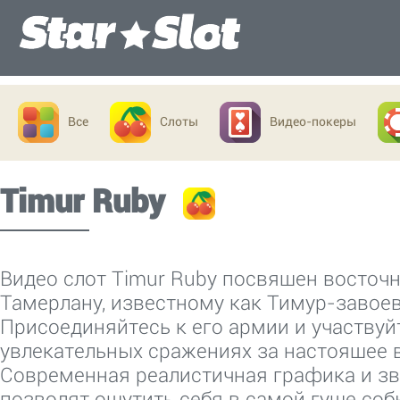
Все
Слоты
Видео-покеры
Timur Ruby
Видео слот Timur Ruby посвящен восточ
Тамерлану, известному как Тимур-завоев
Присоединяйтесь к его армии и участвуй
увлекательных сражениях за настоящее 
Современная реалистичная графика и 
позволят ощутить себя в самой гуще соб