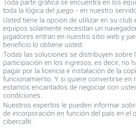
Toda parte gráfica se encuentra en los equ
toda la lógica del juego - en nuestro servido
Usted tiene la opción de utilizar en su club 
equipos solamente necesitan un navegador 
jugadores entran en nuestro sitio web y jueg
beneficio lo obtiene usted.
Todas las soluciones se distribuyen sobre l
participación en los ingresos, es decir, no
pagar por la licencia e instalación de la cop
funcionamiento. Y si quiere convertirse en n
estamos encantados de negociar con usted
condiciones.
Nuestros expertos le pueden informar sobre
de incorporación en función del país en el
cibercafé.